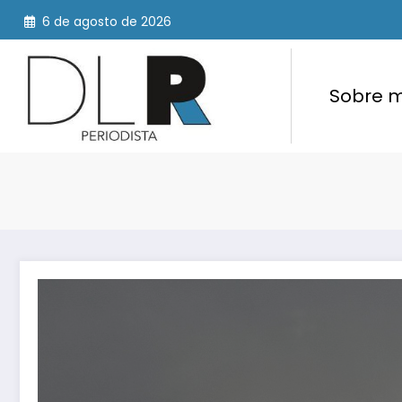
Saltar
6 de agosto de 2026
al
contenido
Sobre m
Berlín: arte, reivindicación e introspección