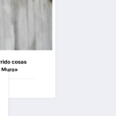
rrido cosas
l Muro»