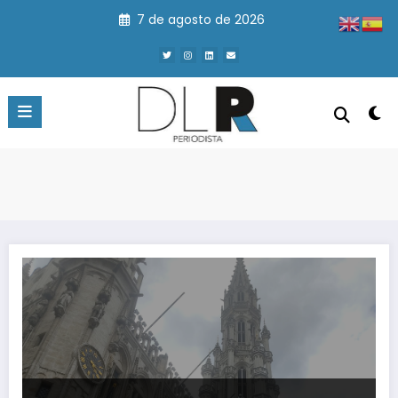
Saltar
7 de agosto de 2026
al
contenido
Bruselas: punto final a un viaje de aprendizajes