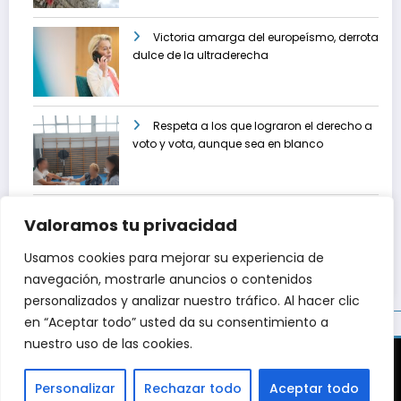
Victoria amarga del europeísmo, derrota
dulce de la ultraderecha
Respeta a los que lograron el derecho a
voto y vota, aunque sea en blanco
Gonzalo Martín: «Vota siendo crítico,
Valoramos tu privacidad
pero no votes enfadado»
Usamos cookies para mejorar su experiencia de
navegación, mostrarle anuncios o contenidos
personalizados y analizar nuestro tráfico. Al hacer clic
en “Aceptar todo” usted da su consentimiento a
nuestro uso de las cookies.
Inicio
Sobre mí
Noticias
Entrevistas
Crónicas
Análisis
Opiniones
Contacto
Política de privacidad
Personalizar
Rechazar todo
Aceptar todo
Copyright © 2026 - dlroja.com - Powered by CMS.Agency